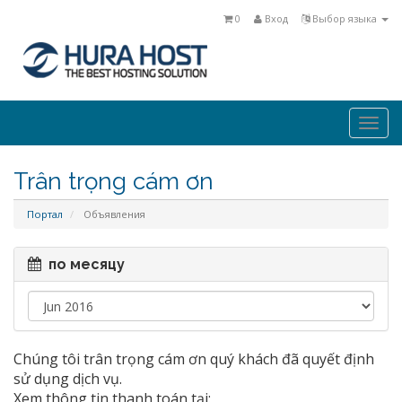
0
Вход
Выбор языка
Togg
navi
Trân trọng cám ơn
Портал
Объявления
по месяцу
Chúng tôi trân trọng cám ơn quý khách đã quyết định
sử dụng dịch vụ.
Xem thông tin thanh toán tại: