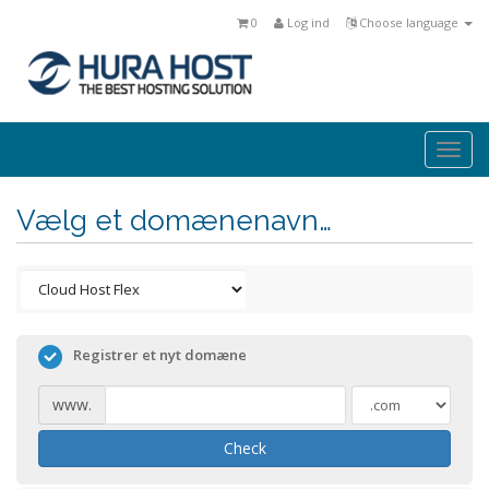
0
Log ind
Choose language
Togg
navi
Vælg et domænenavn…
Registrer et nyt domæne
www.
Check