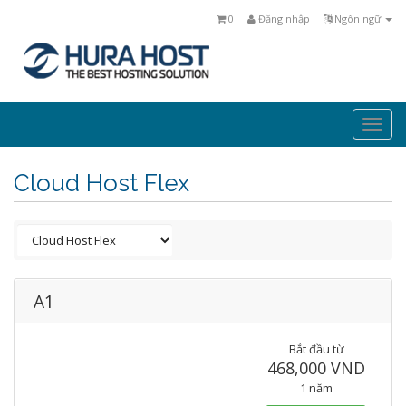
0
Đăng nhập
Ngôn ngữ
Togg
navi
Cloud Host Flex
A1
Bắt đầu từ
468,000 VND
1 năm