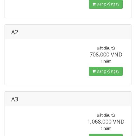
Đăng ký ngay
A2
Bắt đầu từ
708,000 VND
1 năm
Đăng ký ngay
A3
Bắt đầu từ
1,068,000 VND
1 năm