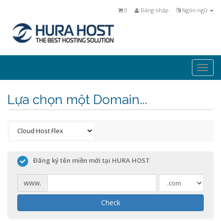
0
Đăng nhập
Ngôn ngữ
Togg
navi
Lựa chọn một Domain...
Đăng ký tên miền mới tại HURA HOST
www.
Check