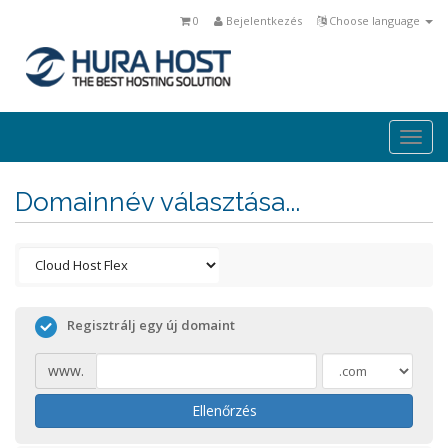
0
Bejelentkezés
Choose language
Togg
navi
Domainnév választása...
Regisztrálj egy új domaint
www.
Ellenőrzés