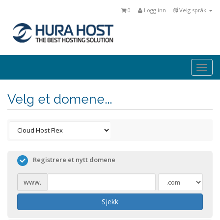
0
Logg inn
Velg språk
Togg
navi
Velg et domene...
Registrere et nytt domene
www.
Sjekk