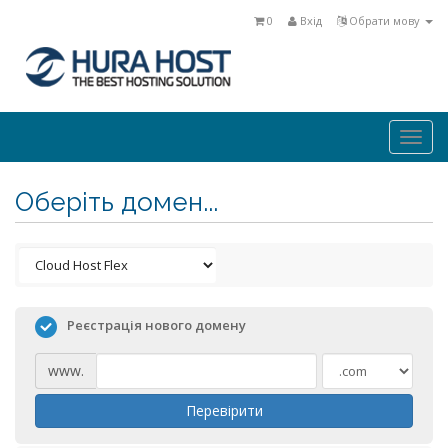
0
Вхід
Обрати мову
Togg
navi
Оберіть домен...
Реєстрація нового домену
www.
Перевірити