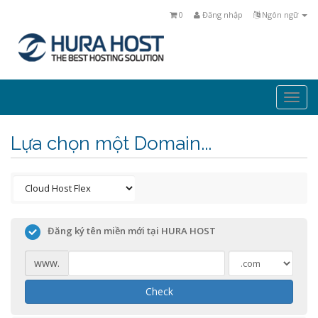
0
Đăng nhập
Ngôn ngữ
Togg
navi
Lựa chọn một Domain...
Đăng ký tên miền mới tại HURA HOST
www.
Check