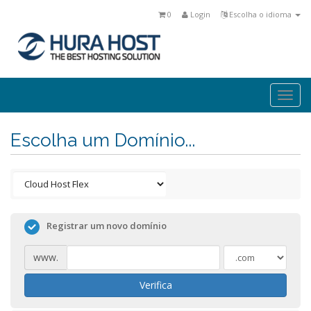
0
Login
Escolha o idioma
Togg
navi
Escolha um Domínio...
Registrar um novo domínio
www.
Verifica