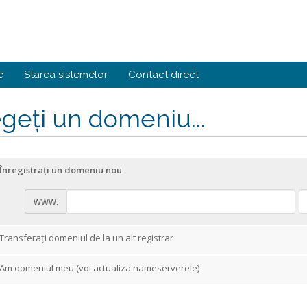
e
Starea sistemelor
Contact direct
geți un domeniu...
Înregistrați un domeniu nou
www.
Transferați domeniul de la un alt registrar
Am domeniul meu (voi actualiza nameserverele)