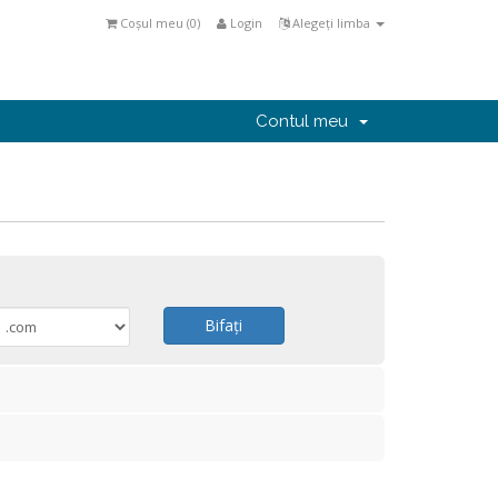
Coșul meu (
0
)
Login
Alegeți limba
Contul meu
Bifați