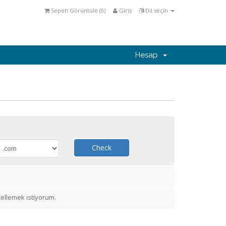
Sepeti Görüntüle (
0
)
Giriş
Dil seçin
Hesap
Check
ellemek istiyorum.