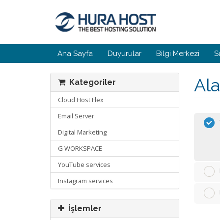
Ana Sayfa
Duyurular
Bilgi Merkezi
S
Ala
Kategoriler
Cloud Host Flex
Email Server
Digital Marketing
G WORKSPACE
YouTube services
Instagram services
İşlemler