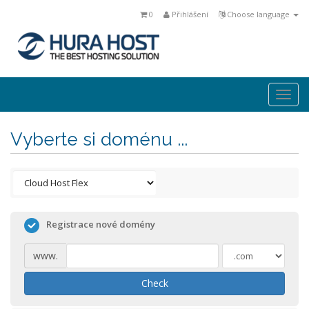
0
Přihlášení
Choose language
Togg
navi
Vyberte si doménu ...
Registrace nové domény
www.
Check