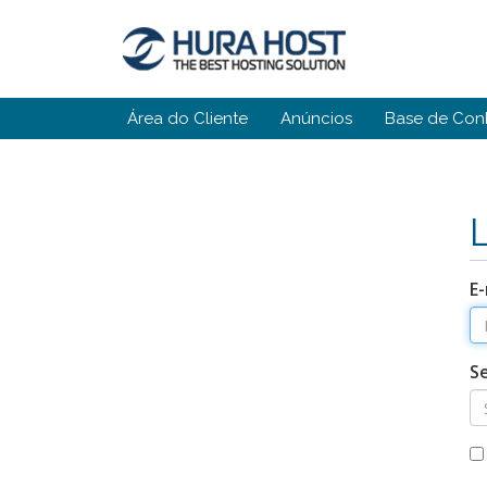
Área do Cliente
Anúncios
Base de Con
E-
S