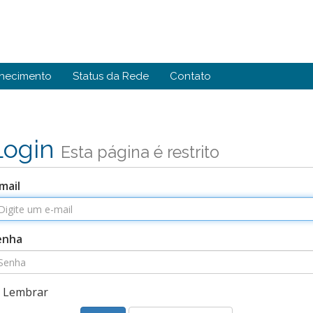
hecimento
Status da Rede
Contato
Login
Esta página é restrito
mail
enha
Lembrar