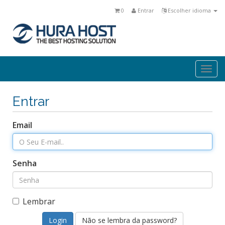
0
Entrar
Escolher idioma
Togg
navi
Entrar
Email
Senha
Lembrar
Não se lembra da password?