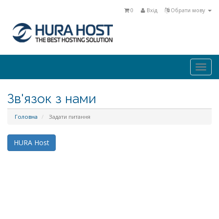
0
Вхід
Обрати мову
Togg
navi
Зв'язок з нами
Головна
Задати питання
HURA Host